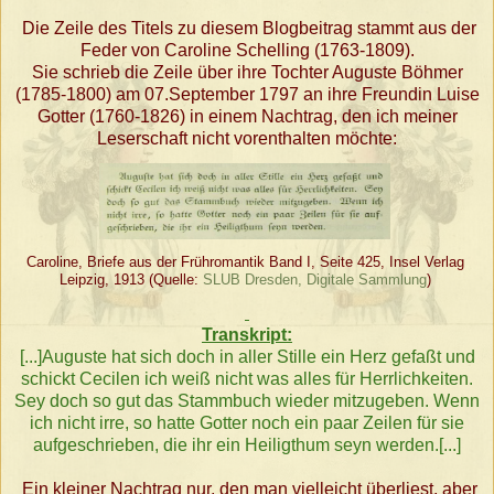
Die Zeile des Titels zu diesem Blogbeitrag stammt aus der
Feder von Caroline Schelling (1763-1809).
Sie schrieb die Zeile über ihre Tochter Auguste Böhmer
(1785-1800) am 07.September 1797 an ihre Freundin Luise
Gotter (1760-1826) in einem Nachtrag, den ich meiner
Leserschaft nicht vorenthalten möchte:
Caroline, Briefe aus der Frühromantik Band I, Seite 425, Insel Verlag
Leipzig, 1913 (Quelle:
SLUB Dresden, Digitale Sammlung
)
Transkript:
[...]Auguste hat sich doch in aller Stille ein Herz gefaßt und
schickt Cecilen ich weiß nicht was alles für Herrlichkeiten.
Sey doch so gut das Stammbuch wieder mitzugeben. Wenn
ich nicht irre, so hatte Gotter noch ein paar Zeilen für sie
aufgeschrieben, die ihr ein Heiligthum seyn werden.[...]
Ein kleiner Nachtrag nur, den man vielleicht überliest, aber