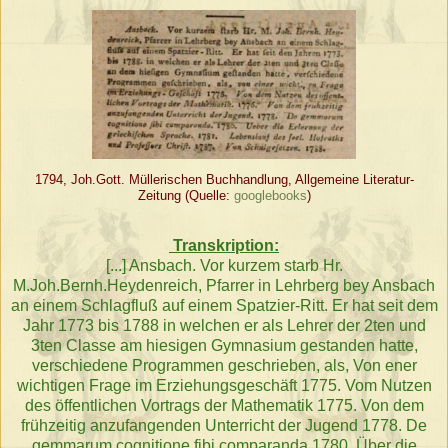
1794, Joh.Gott. Müllerischen Buchhandlung, Allgemeine Literatur-
Zeitung (Quelle:
googlebooks
)
Transkription:
[...] Ansbach. Vor kurzem starb Hr.
M.Joh.Bernh.Heydenreich, Pfarrer in Lehrberg bey Ansbach
an einem Schlagfluß auf einem Spatzier-Ritt. Er hat seit dem
Jahr 1773 bis 1788 in welchen er als Lehrer der 2ten und
3ten Classe am hiesigen Gymnasium gestanden hatte,
verschiedene Programmen geschrieben, als, Von ener
wichtigen Frage im Erziehungsgeschäft 1775. Vom Nutzen
des öffentlichen Vortrags der Mathematik 1775. Von dem
frühzeitig anzufangenden Unterricht der Jugend 1778. De
gemmarum cognitione fibi comparanda 1780. Über die