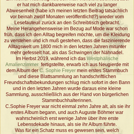
er hat mich dankbarerweise nach viel zu langer
Abwesenheit (habe ich meinen letzten Beitrag tatsächlich
vor beinah zwölf Monaten veröffentlicht!?) wieder vom
Lesefauteuil zurück an den Schreibtisch gebracht.
Meine Herangehensweise im Bezug auf Mode war schon
früh, dass ich den Alltag begreifen möchte, um die Kleidung
zu verstehen und ich muß gestehen, dass die faszinierende
Alltagswelt um 1800 mich in den letzten Jahren mitunter
mehr gefesselt hat, als das Schwingen der Nähnadel.
Im Herbst 2019, während ich das
Westphälische
Amalienzimmer
fertigstellte, erwarb ich aus Neugierde mit
dem Album der
C. Sophie Freyer
mein erstes Stammbuch
und diese Blattsammlung an handschriftlichen
Freundschaftsbekundungen schlug mich sofort in den Bann
und in den letzten Jahren wurde daraus eine kleine
Sammlung, ausschließlich aus der Hand von bürgerlichen
Stammbuchhalterinnen.
C.Sophie Freyer war nicht einmal zehn Jahre alt, als sie ihr
erstes Album begann, und auch Auguste Böhmer war
wahrscheinlich erst wenige Jahre über ihre erste
Lebensdekade hinaus, als sie ihr Album führte.
Was für ein Schatz muss es gewesen sein, welch